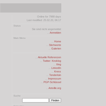
Online for 7988 days
Last modified: 25.02.20, 06:17
Status
Sie sind nicht angemeldet
...
Anmelden
Main Menu
...
Home
...
Stichworte
...
Galerien
...
Aktuelle Referenzen
...
Twitter: Knoklog
...
Xing
...
LinkedIn
...
Kress
...
Tenderloin
...
Impressum
...
PGP-Schlüssel
...
Antville.org
Suche
Finden